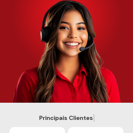
P
r
i
n
c
i
p
a
i
s
C
l
i
e
n
t
e
s