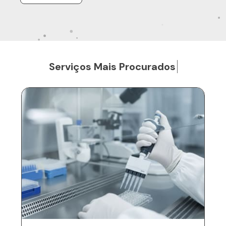
S
e
r
v
i
ç
o
s
M
a
i
s
P
r
o
c
u
r
a
d
o
s