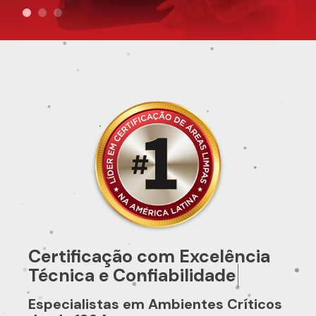
C
e
r
t
i
f
c
a
ç
ã
o
c
o
m
E
x
c
e
l
ê
n
c
i
a
T
é
c
n
i
c
a
e
C
o
n
f
a
b
i
l
i
d
a
d
e
Especialistas em Ambientes Críticos